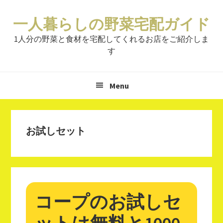
Skip
Skip
Skip
to
to
to
一人暮らしの野菜宅配ガイド
primary
main
primary
1人分の野菜と食材を宅配してくれるお店をご紹介しま
navigation
content
sidebar
す
Menu
お試しセット
コープのお試しセ