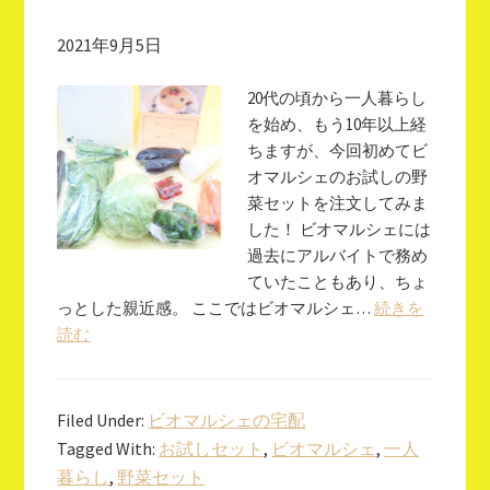
2021年9月5日
20代の頃から一人暮らし
を始め、もう10年以上経
ちますが、今回初めてビ
オマルシェのお試しの野
菜セットを注文してみま
した！ ビオマルシェには
過去にアルバイトで務め
ていたこともあり、ちょ
っとした親近感。 ここではビオマルシェ…
続きを
読む
Filed Under:
ビオマルシェの宅配
Tagged With:
お試しセット
,
ビオマルシェ
,
一人
暮らし
,
野菜セット